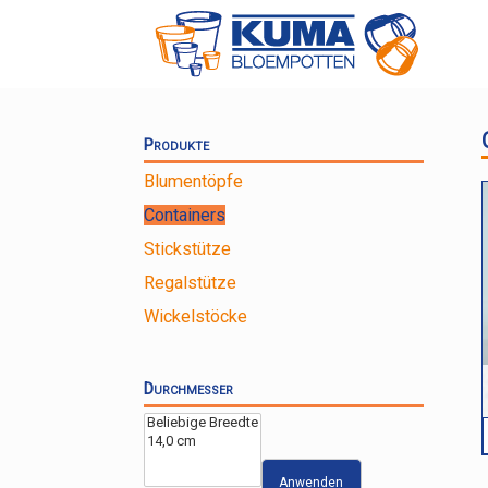
Zum
Inhalt
springen
Produkte
Blumentöpfe
Containers
Stickstütze
Regalstütze
Wickelstöcke
Durchmesser
Anwenden