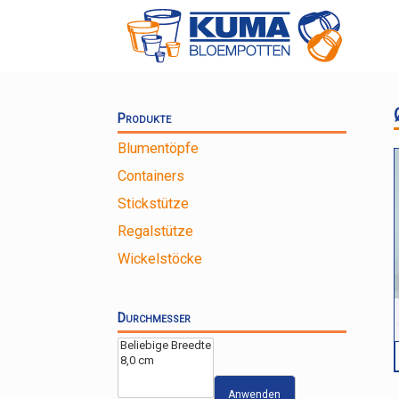
Zum
Inhalt
springen
Produkte
Blumentöpfe
Containers
Stickstütze
Regalstütze
Wickelstöcke
Durchmesser
Anwenden