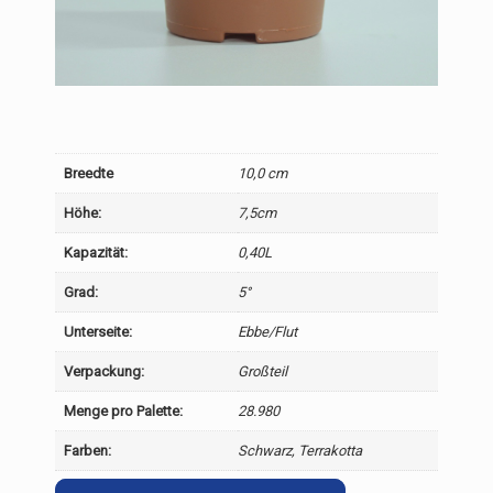
Breedte
10,0 cm
Höhe:
7,5cm
Kapazität:
0,40L
Grad:
5°
Unterseite:
Ebbe/Flut
Verpackung:
Großteil
Menge pro Palette:
28.980
Farben:
Schwarz, Terrakotta