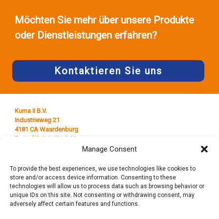
Möchten Sie mehr über unsere Produkte
oder Dienstleistungen erfahren?
Kontaktieren Sie uns
Kuma II B.V.
Industrieweg 21
4181 CA Waardenburg
T +31 (0) 418 65 25 44
E
info@kumaplastics.nl
Manage Consent
To provide the best experiences, we use technologies like cookies to
store and/or access device information. Consenting to these
technologies will allow us to process data such as browsing behavior or
unique IDs on this site. Not consenting or withdrawing consent, may
adversely affect certain features and functions.