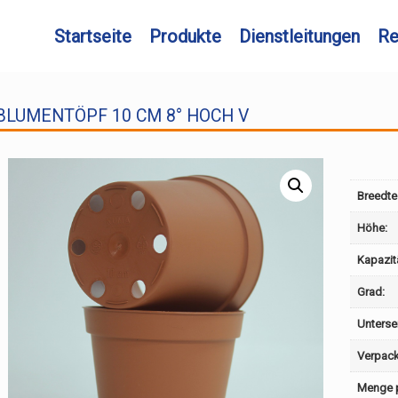
Startseite
Produkte
Dienstleitungen
Re
BLUMENTÖPF 10 CM 8° HOCH V
Breedte
Höhe:
Kapazit
Grad:
Untersei
Verpac
Menge p