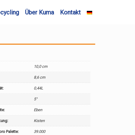
cycling
Über Kuma
Kontakt
10,0 cm
8,6 cm
ät:
0,44L
5°
te:
Eben
kung:
Kisten
ro Palette:
39.000