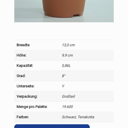
Breedte
13,0 cm
Höhe:
9,9 cm
Kapazität:
0,86L
Grad:
8°
Unterseite:
Y
Verpackung:
Großteil
Menge pro Palette:
19.600
Farben:
Schwarz, Terrakotta