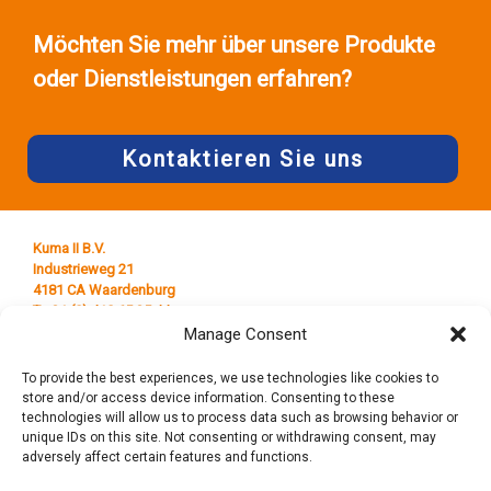
Möchten Sie mehr über unsere Produkte
oder Dienstleistungen erfahren?
Kontaktieren Sie uns
Kuma II B.V.
Industrieweg 21
4181 CA Waardenburg
T +31 (0) 418 65 25 44
E
info@kumaplastics.nl
Manage Consent
To provide the best experiences, we use technologies like cookies to
store and/or access device information. Consenting to these
technologies will allow us to process data such as browsing behavior or
unique IDs on this site. Not consenting or withdrawing consent, may
adversely affect certain features and functions.