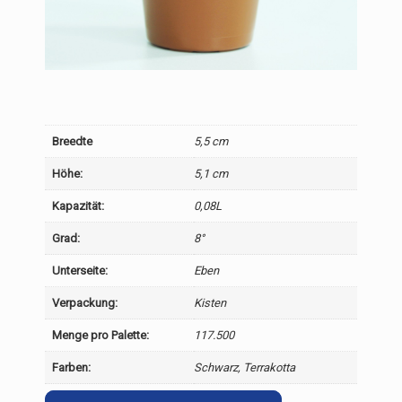
Breedte
5,5 cm
Höhe:
5,1 cm
Kapazität:
0,08L
Grad:
8°
Unterseite:
Eben
Verpackung:
Kisten
Menge pro Palette:
117.500
Farben:
Schwarz, Terrakotta