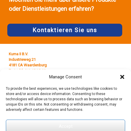
oder Dienstleistungen erfahren?
Kontaktieren Sie uns
Kuma II B.V.
Industrieweg 21
4181 CA Waardenburg
T +31 (0) 418 65 25 44
E
info@kumaplastics.nl
Manage Consent
To provide the best experiences, we use technologies like cookies to
store and/or access device information. Consenting to these
technologies will allow us to process data such as browsing behavior or
unique IDs on this site. Not consenting or withdrawing consent, may
adversely affect certain features and functions.
Accept