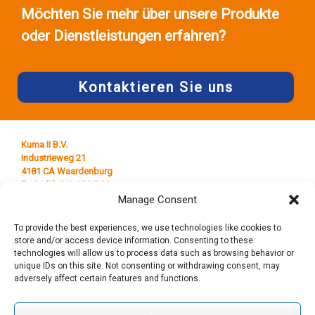
Möchten Sie mehr über unsere Produkte
oder Dienstleistungen erfahren?
Kontaktieren Sie uns
Kuma II B.V.
Industrieweg 21
4181 CA Waardenburg
T +31 (0) 418 65 25 44
E
info@kumaplastics.nl
Manage Consent
To provide the best experiences, we use technologies like cookies to
store and/or access device information. Consenting to these
technologies will allow us to process data such as browsing behavior or
unique IDs on this site. Not consenting or withdrawing consent, may
adversely affect certain features and functions.