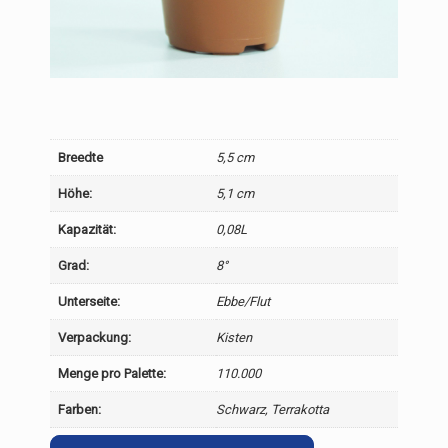
Breedte
5,5 cm
Höhe:
5,1 cm
Kapazität:
0,08L
Grad:
8°
Unterseite:
Ebbe/Flut
Verpackung:
Kisten
Menge pro Palette:
110.000
Farben:
Schwarz, Terrakotta