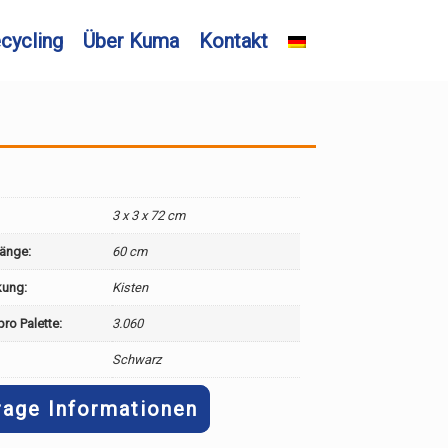
cycling
Über Kuma
Kontakt
3 x 3 x 72 cm
länge:
60 cm
kung:
Kisten
ro Palette:
3.060
Schwarz
rage Informationen