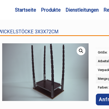
Startseite
Produkte
Dienstleitungen
Re
WICKELSTÖCKE 3X3X72CM
Größe:
Arbeits
Verpac
Menge p
Farben:
Anf