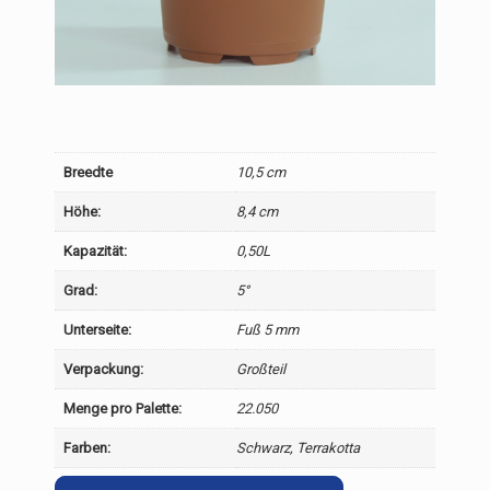
Breedte
10,5 cm
Höhe:
8,4 cm
Kapazität:
0,50L
Grad:
5°
Unterseite:
Fuß 5 mm
Verpackung:
Großteil
Menge pro Palette:
22.050
Farben:
Schwarz, Terrakotta