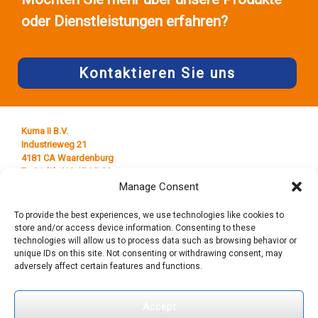
oder Dienstleistungen erfahren?
Kontaktieren Sie uns
Kuma II B.V.
Industrieweg 21
4181 CA Waardenburg
T +31 (0) 418 65 25 44
E
info@kumaplastics.nl
Manage Consent
To provide the best experiences, we use technologies like cookies to
store and/or access device information. Consenting to these
technologies will allow us to process data such as browsing behavior or
unique IDs on this site. Not consenting or withdrawing consent, may
adversely affect certain features and functions.
Accept