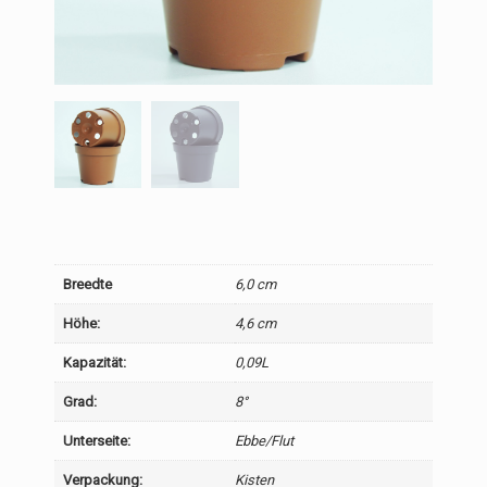
Breedte
6,0 cm
Höhe:
4,6 cm
Kapazität:
0,09L
Grad:
8°
Unterseite:
Ebbe/Flut
Verpackung:
Kisten