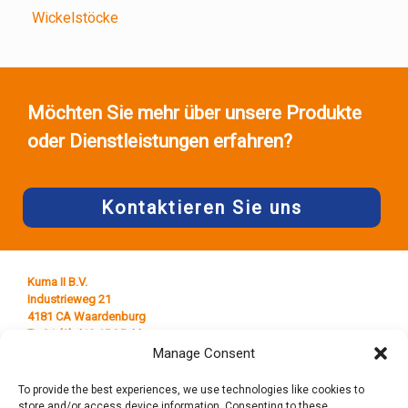
Wickelstöcke
Möchten Sie mehr über unsere Produkte
oder Dienstleistungen erfahren?
Kontaktieren Sie uns
Kuma II B.V.
Industrieweg 21
4181 CA Waardenburg
T +31 (0) 418 65 25 44
E
info@kumaplastics.nl
Manage Consent
To provide the best experiences, we use technologies like cookies to
store and/or access device information. Consenting to these