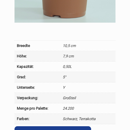
Breedte
10,5 cm
Höhe:
7,9 cm
Kapazität:
0,50L
Grad:
5°
Unterseite:
Y
Verpackung:
Großteil
Menge pro Palette:
24.200
Farben:
Schwarz, Terrakotta