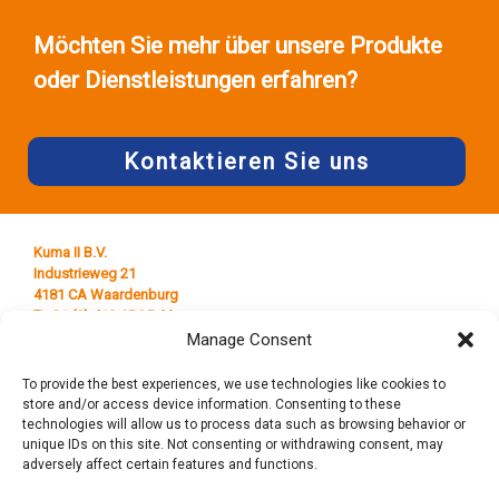
Möchten Sie mehr über unsere Produkte
oder Dienstleistungen erfahren?
Kontaktieren Sie uns
Kuma II B.V.
Industrieweg 21
4181 CA Waardenburg
T +31 (0) 418 65 25 44
E
info@kumaplastics.nl
Manage Consent
To provide the best experiences, we use technologies like cookies to
store and/or access device information. Consenting to these
technologies will allow us to process data such as browsing behavior or
unique IDs on this site. Not consenting or withdrawing consent, may
adversely affect certain features and functions.