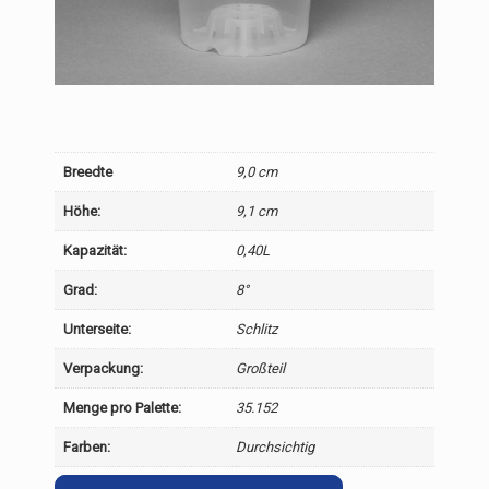
Breedte
9,0 cm
Höhe:
9,1 cm
Kapazität:
0,40L
Grad:
8°
Unterseite:
Schlitz
Verpackung:
Großteil
Menge pro Palette:
35.152
Farben:
Durchsichtig