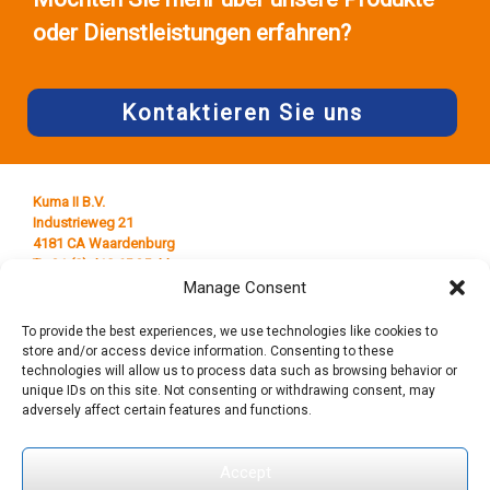
oder Dienstleistungen erfahren?
Kontaktieren Sie uns
Kuma II B.V.
Industrieweg 21
4181 CA Waardenburg
T +31 (0) 418 65 25 44
E
info@kumaplastics.nl
Manage Consent
To provide the best experiences, we use technologies like cookies to
store and/or access device information. Consenting to these
technologies will allow us to process data such as browsing behavior or
unique IDs on this site. Not consenting or withdrawing consent, may
adversely affect certain features and functions.
Accept