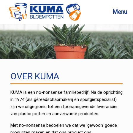
Ga
naar
Menu
de
inhoud
OVER KUMA
KUMA is een no-nonsense familiebedrijf. Na de oprichting
in 1974 (als gereedschapmakerij en spuitgietspecialist)
zijn we uitgegroeid tot een toonaangevende leverancier
van plastic potten en aanverwante producten.
Met no-nonsense bedoelen we dat we ‘gewoon’ goede
producten maken en dat ons product ons