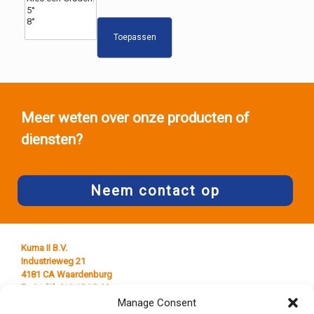
Toepassen
Meer weten over onze producten of
diensten?
Neem contact op
Kuma II B.V.
Industrieweg 21
4181 CA Waardenburg
T +31 (0) 418 65 25 44
E
info@kumaplastics.nl
Manage Consent