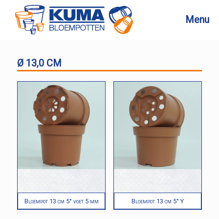
Ga
naar
Menu
de
inhoud
Ø 13,0 CM
Bloempot 13 cm 5° voet 5 mm
Bloempot 13 cm 5° Y