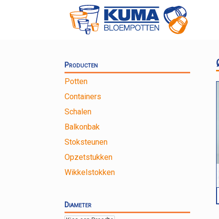
Ga
naar
de
inhoud
Producten
Potten
Containers
Schalen
Balkonbak
Stoksteunen
Opzetstukken
Wikkelstokken
Diameter