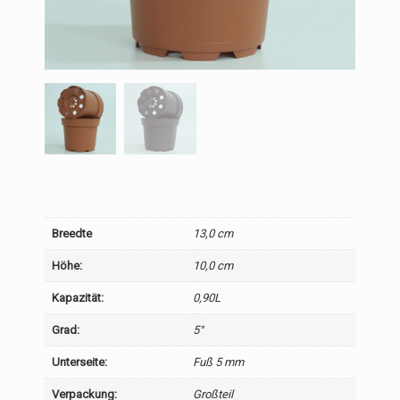
Breedte
13,0 cm
Höhe:
10,0 cm
Kapazität:
0,90L
Grad:
5°
Unterseite:
Fuß 5 mm
Verpackung:
Großteil