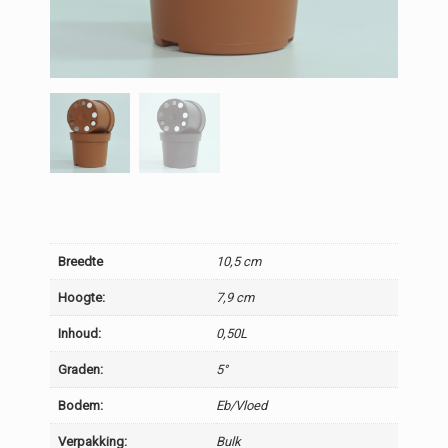
Breedte
10,5 cm
Hoogte:
7,9 cm
Inhoud:
0,50L
Graden:
5°
Bodem:
Eb/Vloed
Verpakking:
Bulk