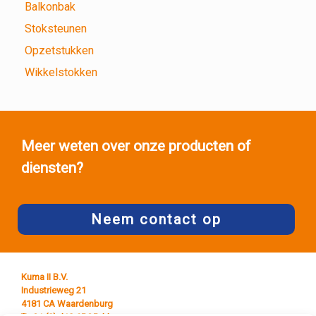
Balkonbak
Stoksteunen
Opzetstukken
Wikkelstokken
Meer weten over onze producten of
diensten?
Neem contact op
Kuma II B.V.
Industrieweg 21
4181 CA Waardenburg