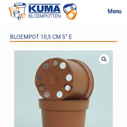
Ga
naar
Menu
de
inhoud
BLOEMPOT 10,5 CM 5° E