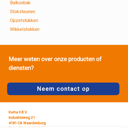
Balkonbak
Stoksteunen
Opzetstukken
Wikkelstokken
Meer weten over onze producten of
diensten?
Neem contact op
Kuma II B.V.
Industrieweg 21
4181 CA Waardenburg