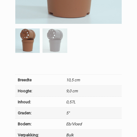
Breedte
10,5 cm
Hoogte:
9,0 cm
Inhoud:
0,57L
Graden:
5°
Bodem:
Eb/Vloed
Verpakking:
Bulk