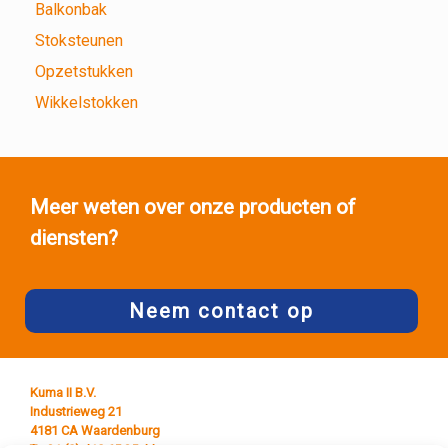
Balkonbak
Stoksteunen
Opzetstukken
Wikkelstokken
Meer weten over onze producten of
diensten?
Neem contact op
Kuma II B.V.
Industrieweg 21
4181 CA Waardenburg