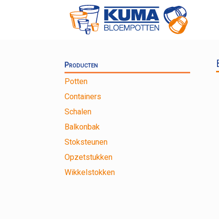
Ga
naar
de
inhoud
Producten
Potten
Containers
Schalen
Balkonbak
Stoksteunen
Opzetstukken
Wikkelstokken