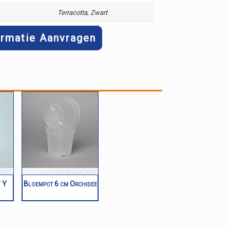
:
Terracotta, Zwart
ormatie Aanvragen
° Y
Bloempot 6 cm Orchidee