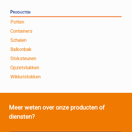
Producten
Potten
Containers
Schalen
Balkonbak
Stoksteunen
Opzetstukken
Wikkelstokken
Meer weten over onze producten of
diensten?