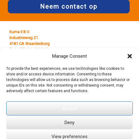
Neem contact op
Kuma II B.V.
Industrieweg 21
4181 CA Waardenburg
T +31 (0) 418 65 25 44
E
info@kumaplastics.nl
Manage Consent
To provide the best experiences, we use technologies like cookies to
store and/or access device information. Consenting to these
technologies will allow us to process data such as browsing behavior or
unique IDs on this site. Not consenting or withdrawing consent, may
adversely affect certain features and functions.
Accept
© 2019 Kuma II B.V. Alle rechten voorbehouden.
Algemene
Deny
voorwaarden
|
Sitemap
View preferences