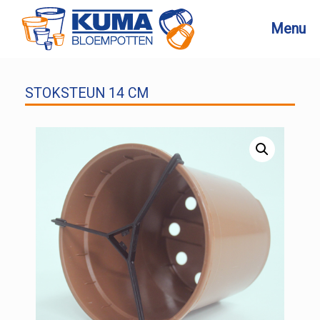
Ga
naar
Menu
de
inhoud
STOKSTEUN 14 CM