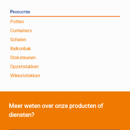
Producten
Potten
Containers
Schalen
Balkonbak
Stoksteunen
Opzetstukken
Wikkelstokken
Meer weten over onze producten of
diensten?