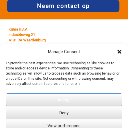
Neem contact op
Kuma II B.V.
Industrieweg 21
4181 CA Waardenburg
T +31 (0) 418 65 25 44
E
info@kumaplastics.nl
Manage Consent
To provide the best experiences, we use technologies like cookies to
store and/or access device information. Consenting to these
technologies will allow us to process data such as browsing behavior or
unique IDs on this site. Not consenting or withdrawing consent, may
adversely affect certain features and functions.
Accept
© 2019 Kuma II B.V. Alle rechten voorbehouden.
Algemene
Deny
voorwaarden
|
Sitemap
View preferences