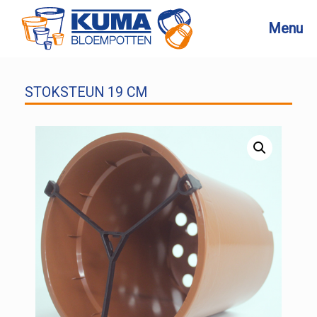
Ga
naar
Menu
de
inhoud
STOKSTEUN 19 CM